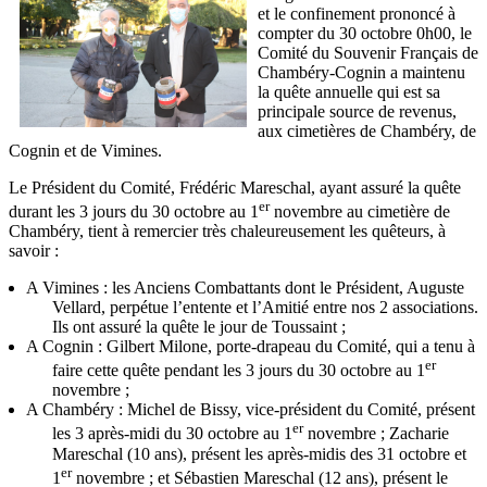
et le confinement prononcé à
compter du 30 octobre 0h00, le
Comité du Souvenir Français de
Chambéry-Cognin a maintenu
la quête annuelle qui est sa
principale source de revenus,
aux cimetières de Chambéry, de
Cognin et de Vimines.
Le Président du Comité, Frédéric Mareschal, ayant assuré la quête
er
durant les 3 jours du 30 octobre au 1
novembre au cimetière de
Chambéry, tient à remercier très chaleureusement les quêteurs, à
savoir :
A Vimines : les Anciens Combattants dont le Président, Auguste
Vellard, perpétue l’entente et l’Amitié entre nos 2 associations.
Ils ont assuré la quête le jour de Toussaint ;
A Cognin : Gilbert Milone, porte-drapeau du Comité, qui a tenu à
er
faire cette quête pendant les 3 jours du 30 octobre au 1
novembre ;
A Chambéry : Michel de Bissy, vice-président du Comité, présent
er
les 3 après-midi du 30 octobre au 1
novembre ; Zacharie
Mareschal (10 ans), présent les après-midis des 31 octobre et
er
1
novembre ; et Sébastien Mareschal (12 ans), présent le