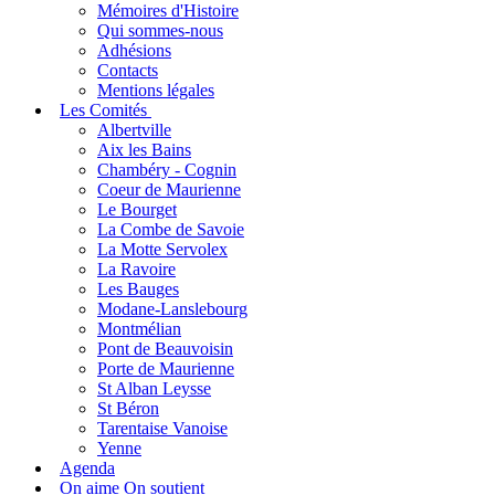
Mémoires d'Histoire
Qui sommes-nous
Adhésions
Contacts
Mentions légales
Les Comités
Albertville
Aix les Bains
Chambéry - Cognin
Coeur de Maurienne
Le Bourget
La Combe de Savoie
La Motte Servolex
La Ravoire
Les Bauges
Modane-Lanslebourg
Montmélian
Pont de Beauvoisin
Porte de Maurienne
St Alban Leysse
St Béron
Tarentaise Vanoise
Yenne
Agenda
On aime On soutient