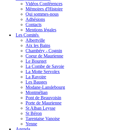
Vidéos Conférences
Mémoires d'Histoire
Qui sommes-nous
Adhésions
Contacts
Mentions légales
Les Comités
Albertville
Aix les Bains
Chambéry - Cognin
Coeur de Maurienne
Le Bourget
La Combe de Savoie
La Motte Servolex
La Ravoire
Les Bauges
Modane-Lanslebourg
Montmélian
Pont de Beauvoisin
Porte de Maurienne
St Alban Leysse
St Béron
Tarentaise Vanoise
Yenne
Agenda