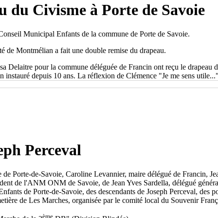
 du Civisme à Porte de Savoie
Conseil Municipal Enfants de la commune de Porte de Savoie.
ité de Montmélian a fait une double remise du drapeau.
Delaitre pour la commune déléguée de Francin ont reçu le drapeau du ci
n instauré depuis 10 ans. La réflexion de Clémence "Je me sens utile...
ph Perceval
ire de Porte-de-Savoie, Caroline Levannier, maire délégué de Francin, 
sident de l'ANM ONM de Savoie, de Jean Yves Sardella, délégué généra
Enfants de Porte-de-Savoie, des descendants de Joseph Perceval, des p
e de Les Marches, organisée par le comité local du Souvenir Français
ème