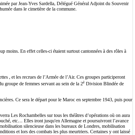
animée par Jean-Yves Sardella, Délégué Général Adjoint du Souvenir
nhumée dans le cimetière de la commune.
 moins. En effet celles-ci étaient surtout cantonnées à des rôles à
tes , et les recrues de l’Armée de l’Air. Ces groupes participeront
è
e du groupe de femmes servant au sein de la 2
Division Blindée de
lancières. Ce sera le départ pour le Maroc en septembre 1943, puis pour
verra Les Rochambelles sur tous les théâtres d’opérations où on aura
ccouché, etc… Elles iront jusqu'en Allemagne et poursuivront l’avance
obilisation silencieuse dans les bureaux de Londres, mobilisation
nditions et lors des combats les plus meurtriers. Certaines y ont laissé