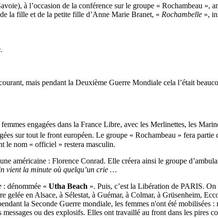
Savoie), à l’occasion de la conférence sur le groupe « Rochambeau », 
la fille et de la petite fille d’Anne Marie Branet, «
Rochambelle
», i
.
courant, mais pendant la Deuxième Guerre Mondiale cela l’était beaucoup
femmes engagées dans la France Libre, avec les Merlinettes, les Marinet
engagées sur tout le front européen. Le groupe « Rochambeau » fera parti
t le nom « officiel » restera masculin.
nt d'une américaine : Florence Conrad. Elle créera ainsi le groupe d’ambu
in vient la minute où quelqu’un crie …
e
: dénommée «
Utha Beach
». Puis, c’est la Libération de PARIS. On 
la terre gelée en Alsace, à Sélestat, à Guémar, à Colmar, à Grüsenheim, E
pendant la Seconde Guerre mondiale, les femmes n'ont été mobilisées : m
 messages ou des explosifs. Elles ont travaillé au front dans les pires co