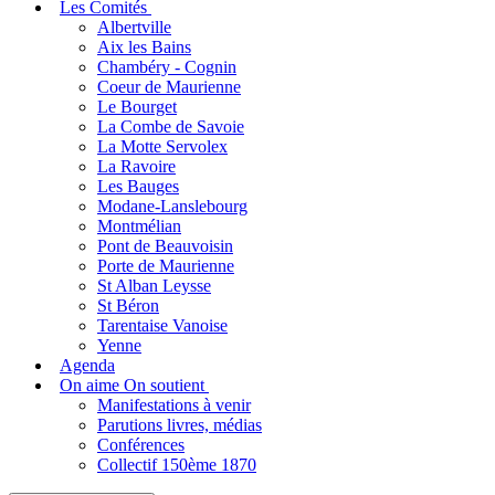
Les Comités
Albertville
Aix les Bains
Chambéry - Cognin
Coeur de Maurienne
Le Bourget
La Combe de Savoie
La Motte Servolex
La Ravoire
Les Bauges
Modane-Lanslebourg
Montmélian
Pont de Beauvoisin
Porte de Maurienne
St Alban Leysse
St Béron
Tarentaise Vanoise
Yenne
Agenda
On aime On soutient
Manifestations à venir
Parutions livres, médias
Conférences
Collectif 150ème 1870