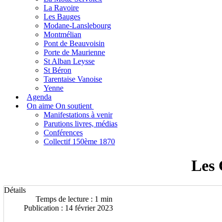
La Ravoire
Les Bauges
Modane-Lanslebourg
Montmélian
Pont de Beauvoisin
Porte de Maurienne
St Alban Leysse
St Béron
Tarentaise Vanoise
Yenne
Agenda
On aime On soutient
Manifestations à venir
Parutions livres, médias
Conférences
Collectif 150ème 1870
Les 
Détails
Temps de lecture : 1 min
Publication : 14 février 2023