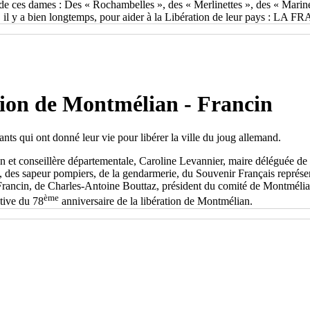
 ces dames : Des « Rochambelles », des « Merlinettes », des « Marinettes
t, il y a bien longtemps, pour aider à la Libération de leur pays : LA 
tion de Montmélian - Francin
s qui ont donné leur vie pour libérer la ville du joug allemand.
et conseillère départementale, Caroline Levannier, maire déléguée de 
 des sapeur pompiers, de la gendarmerie, du Souvenir Français représen
rancin, de Charles-Antoine Bouttaz, président du comité de Montmélian
ème
tive du 78
anniversaire de la libération de Montmélian.