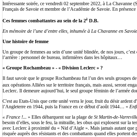
Intéressante soirée, ce vendredi 02 septembre 2022, à La Chavanne (
Français de Savoie et membre de l’Académie de Savoie. En présence de 
è
Ces femmes combattantes au sein de la 2
D.B.
En mémoire de l’une d’entre elles, inhumée à La Chavanne en Savoie
Une histoire de femme
Un groupe de femmes au sein d’une unité blindée, de nos jours, c’est 
l’arrière : personnel de bureau, infirmières dans les hôpitaux…
« Groupe Rochambeau » - « Division Leclerc » ?
Il faut savoir que le groupe Rochambeau fut l’un des seuls groupes de 
aux opérations Alliées sur le territoire français, mais aussi, seront 
Leclerc. Il demeure aujourd’hui, le seul groupe féminin de l’armée don
C'est au Etats-Unis que cette unité verra le jour, fruit du désir arde
l’Angleterre en 1944, puis la France en ce début d’août 1944… «
Enf
« France !...
» Elles débarquent sur la plage de
St Martin-de-Varrevill
besoin d’elles, sous le feu, la mitraille, les obus qui explosent sur 
avec Leclerc à proximité du « Nid d’Aigle ». Mais jamais autant que 
risquée auprès des résistants et des combattants quand elles portent des