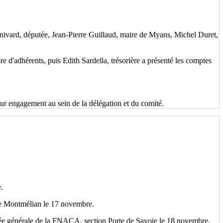
nivard, députée, Jean-Pierre Guillaud, maire de Myans, Michel Duret,
 d'adhérents, puis Edith Sardella, trésorière a présenté les comptes
eur engagement au sein de la délégation et du comité.
.
n de Montmélian le 17 novembre.
mblée générale de la FNACA, section Porte de Savoie le 18 novembre.