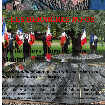
LES DERNIÈRES INFOS
Détails
Temps de lecture : 4 mins
Publication : 12 juillet 2023
Les derniers jours de Jean
Moulin
« Jean Moulin ne saurait mourir, Il doit rester vivant
dans notre conscience collective… »
La Délégation générale du Souvenir français de la Savoie, avec
l’appui de l’Académie de Savoie, de la société des membres de la
Légion d’Honneur, et de l’Association Nationale des membres de
l’Ordre National du Mérite (ANMONM), avait organisé vendredi 7
è
juillet 2023, une séance de commémoration du 80
anniversaire de