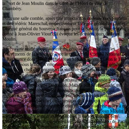
la mort de Jean Moulin dans le salon de l’Hôtel de ville de
Chambéry.
Dans une salle comble, après une introduction de Jean-Yves Sardella
et de Frédéric Mareschal, respectivement Délégué général adjoint et
Délégué général du Souvenir français pour la Savoie, la parole a été
donné à Jean-Olivier Viout qui évoqua les derniers jours de Jean
Moulin.
Après avoir unifié sous l’autorité du général de Gaulle tous les
mouvements de la résistance avec la création du Conseil National de
la Résistance dont il était le chef, Jean Moulin revient à Lyon le 11
juin 1943 sous le nom d’emprunt de Joseph Marchand. Le général
Delestraint, chef de l’organisation militaire de la résistance, vient
d’être arrêté avec son adjoint et il est urgent de le remplacer. Une
réunion des principaux chefs de la résistance est organisée le 21 juin
à Caluire chez le docteur Dugoujon. Mais la police allemande, très
certainement prévenue par un des participants à la réunion qui
réussira à s’échapper miraculeusement, arrête tous les protagonistes.
C’est Klaus Barbie, le chef de la gestapo de Lyon, qui mène les
interrogatoires. Identifié comme le chef de l’armée secrète grâce à un
de ses compagnons qui craque et parle sous la torture, Jean Moulin
subit une première série d’interrogatoires. Il en sort le corps brisé.
Comme il n’a rien dit, il est envoyé très affaibli à la Gestapo de Paris
où il est à nouveau torturé sans qu’il parle à nouveau. Clairement