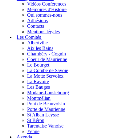
Vidéos Conférences
Mémoires d'Histoire
Qui sommes-nous
Adhésions
Contacts
Mentions légales
Les Comités
Albertville
Aix les Bains
Chambéry - Cognin
Coeur de Maurienne
Le Bourget
La Combe de Savoie
La Motte Servolex
La Ravoire
Les Bauges
Modane-Lanslebourg
Montmélian
Pont de Beauvoisin
Porte de Maurienne
St Alban Leysse
St Béron
Tarentaise Vanoise
Yenne
Agenda