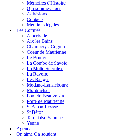
Mémoires d'Histoire
Qui sommes-nous
Adhésions
Contacts
Mentions légales
Les Comités
Albertville
Aix les Bains
Chambéry - Cognin
Coeur de Maurienne
Le Bourget
La Combe de Savoie
La Motte Servolex
La Ravoire
Les Bauges
Modane-Lanslebourg
Montmélian
Pont de Beauvoisin
Porte de Maurienne
St Alban Leysse
St Béron
Tarentaise Vanoise
Yenne
Agenda
On aime On soutient