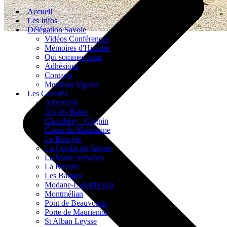
Accueil
Les Infos
Délégation Savoie
Vidéos Conférences
Mémoires d'Histoire
Qui sommes-nous
Adhésions
Contacts
Mentions légales
Les Comités
Albertville
Aix les Bains
Chambéry - Cognin
Coeur de Maurienne
Le Bourget
La Combe de Savoie
La Motte Servolex
La Ravoire
Les Bauges
Modane-Lanslebourg
Montmélian
Pont de Beauvoisin
Porte de Maurienne
St Alban Leysse