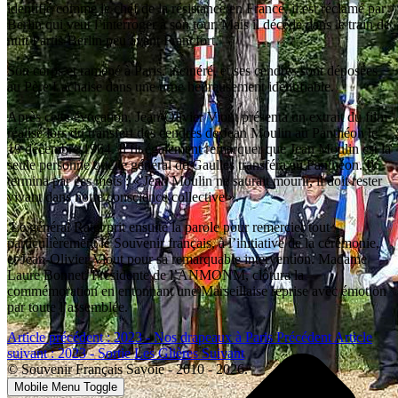
identifié comme le chef de la résistance en France, il est réclamé par
Berlin qui veut l’interroger à son tour. Mais il décède dans le train de
nuit Partis-Berlin peu avant Francfort.
Son corps et ramené à Paris, incinéré, et ses cendres sont déposées
au Père Lachaise dans une urne heureusement identifiable.
Après cette évocation, Jean-Olivier Viout présenta un extrait du film
réalisé lors du transfert des cendres de Jean Moulin au Panthéon le
19 décembre 1964. Il fit également remarquer que Jean Moulin est la
seule personne que le général de Gaulles transféra au Panthéon. Il
termina par ces mots : « Jean Moulin ne saurait mourir, il doit rester
vivant dans notre conscience collective ».
Le général Ratel prit ensuite la parole pour remercier tout
particulièrement le Souvenir français, à l’initiative de la cérémonie,
et Jean-Olivier Viout pour sa remarquable intervention. Madame
Laure Bonnet, Présidente de l’ANMONM, clôtura la
commémoration en entonnant une Marseillaise reprise avec émotion
par toute l’assemblée.
Article précédent : 2023 - Nos drapeaux à Paris
Précédent
Article
suivant : 2023 - Sortie Les Glières
Suivant
© Souvenir Français Savoie - 2010 - 2026.
Mobile Menu Toggle