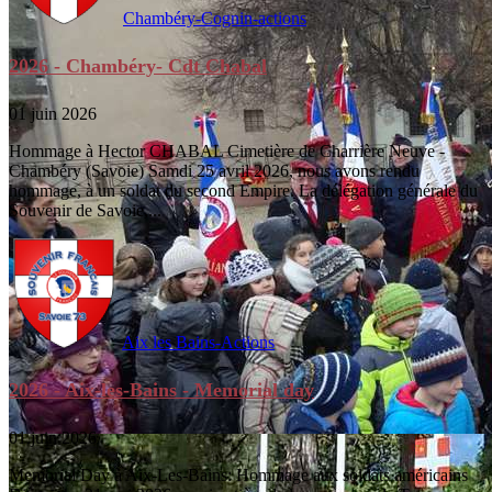
Chambéry-Cognin-actions
2026 - Chambéry- Cdt Chabal
01 juin 2026
Hommage à Hector CHABAL Cimetière de Charrière Neuve -
Chambéry (Savoie) Samdi 25 avril 2026, nous avons rendu
hommage, à un soldat du second Empire. La délégation générale du
Souvenir de Savoie,...
Aix les Bains-Actions
2026 - Aix-les-Bains - Memorial day
01 juin 2026
Memorial Day à Aix-Les-Bains: Hommage aux soldats américains