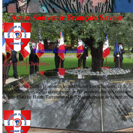
Actus Souvenir Français Savoie
Tarentaise Vanoise-Actions
2026 - Les Chapieux
11 juillet 2026
Les Chapieux 2026 - Honorons leur Mémoire Les Chapieux, ce 5
juillet 2026, nous avons commémoré le 86ᵉ anniversaire des combats
de juin 1940 en Haute-Tarentaise et le 82ᵉ anniversaire des combats
de...