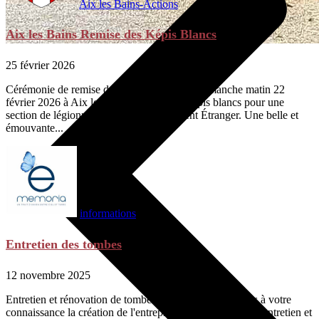
Aix les Bains-Actions
Aix les Bains Remise des Képis Blancs
25 février 2026
Cérémonie de remise des Képis Blancs Ce dimanche matin 22
février 2026 à Aix les Bains, remise des képis blancs pour une
section de légionnaires du 4 ème Régiment Étranger. Une belle et
émouvante...
informations
Entretien des tombes
12 novembre 2025
Entretien et rénovation de tombes, stèles... Nous portons à votre
connaissance la création de l'entreprise E-memoria pour l'entretien et