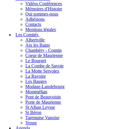
Vidéos Conférences
Mémoires d'Histoire
Qui sommes-nous
Adhésions
Contacts
Mentions légales
Les Comités
Albertville
Aix les Bains
Chambéry - Cognin
Coeur de Maurienne
Le Bourget
La Combe de Savoie
La Motte Servolex
La Ravoire
Les Bauges
Modane-Lanslebourg
Montmélian
Pont de Beauvoisin
Porte de Maurienne
St Alban Leysse
St Béron
Tarentaise Vanoise
Yenne
Agenda