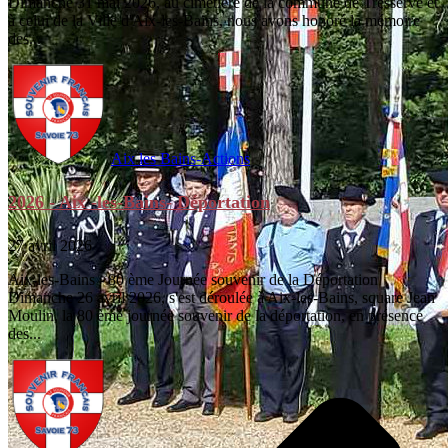
Dimanche 31 mai 2026, au cimetière de la commune de Tresserve et
à celui de la Ville d'Aix-les-Bains, nous avons honoré la mémoire
des...
Aix les Bains-Actions
2026 - Aix -les-Bains- Déportation
27 avril 2026
Aix-les-Bains - 80 ème Journée souvenir de la Déportation
Dimanche 26 avril 2026, s'est déroulée à Aix-les-Bains, square Jean
Moulin, la 80 ème journée souvenir de la déportation, en présence
des...