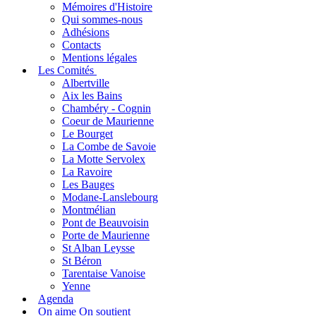
Mémoires d'Histoire
Qui sommes-nous
Adhésions
Contacts
Mentions légales
Les Comités
Albertville
Aix les Bains
Chambéry - Cognin
Coeur de Maurienne
Le Bourget
La Combe de Savoie
La Motte Servolex
La Ravoire
Les Bauges
Modane-Lanslebourg
Montmélian
Pont de Beauvoisin
Porte de Maurienne
St Alban Leysse
St Béron
Tarentaise Vanoise
Yenne
Agenda
On aime On soutient