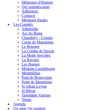
Mémoires d'Histoire
Qui sommes-nous
Adhésions
Contacts
Mentions légales
Les Comités
Albertville
Aix les Bains
Chambéry - Cognin
Coeur de Maurienne
Le Bourget
La Combe de Savoie
La Motte Servolex
La Ravoire
Les Bauges
Modane-Lanslebourg
Montmélian
Pont de Beauvoisin
Porte de Maurienne
St Alban Leysse
St Béron
Tarentaise Vanoise
Yenne
Agenda
On aime On soutient